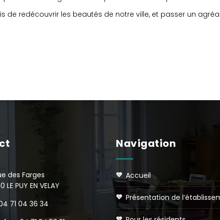
s de redécouvrir les beautés de notre ville, et passer un agréab
ct
Navigation
ue des Farges
accueil
0 LE PUY EN VELAY
présentation de l’établiss
 04 71 04 36 34
pour les résidents