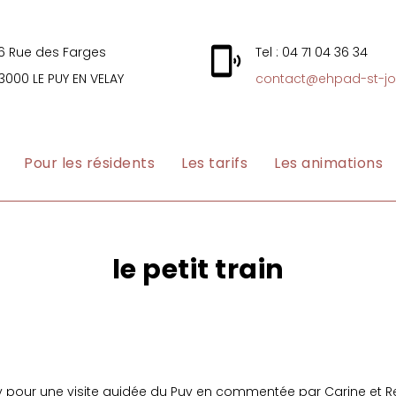
6 Rue des Farges
Tel : 04 71 04 36 34
3000 LE PUY EN VELAY
contact@ehpad-st-jo
Pour les résidents
Les tarifs
Les animations
le petit train
u Velay pour une visite guidée du Puy en commentée par Carine e