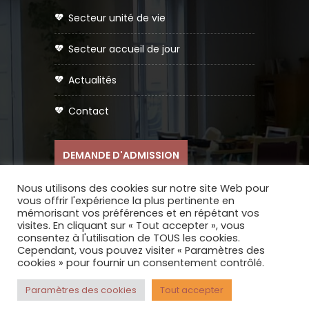
secteur unité de vie
secteur accueil de jour
actualités
contact
DEMANDE D'ADMISSION
Nous utilisons des cookies sur notre site Web pour
vous offrir l'expérience la plus pertinente en
mémorisant vos préférences et en répétant vos
visites. En cliquant sur « Tout accepter », vous
consentez à l'utilisation de TOUS les cookies.
Réalisation du site internet :
COQPIT -
Cependant, vous pouvez visiter « Paramètres des
cookies » pour fournir un consentement contrôlé.
Agence Digitale
|
Mentions légales
Paramètres des cookies
Tout accepter