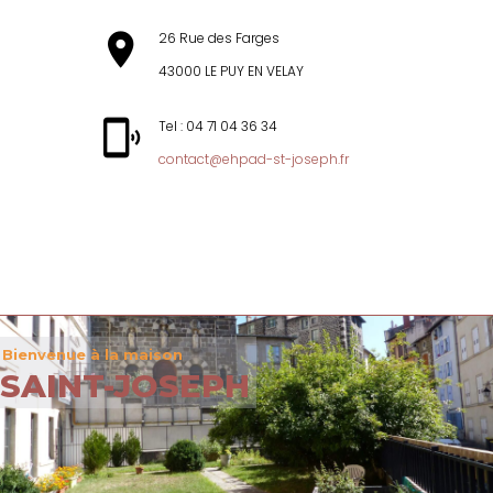
26 Rue des Farges
43000 LE PUY EN VELAY
Tel : 04 71 04 36 34
contact@ehpad-st-joseph.fr
MENU
Bienvenue à la maison
SAINT-JOSEPH